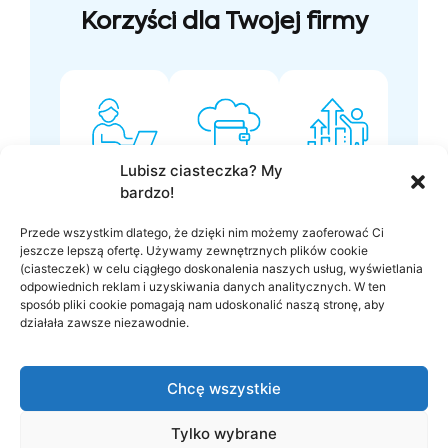
Korzyści dla Twojej firmy
Lubisz ciasteczka? My
Oszczędność
Lepsze
Większa
bardzo!
czasu
zrozumienie
produktywność
i
klientów
Nowoczesne
Przede wszystkim dlatego, że dzięki nim możemy zaoferować Ci
pieniędzy
Szybsze
narzędzia
jeszcze lepszą ofertę. Używamy zewnętrznych plików cookie
Automatyzacja
(ciasteczek) w celu ciągłego doskonalenia naszych usług, wyświetlania
reagowanie
wspierają
procesów
odpowiednich reklam i uzyskiwania danych analitycznych. W ten
na
zespoły
sposób pliki cookie pomagają nam udoskonalić naszą stronę, aby
redukuje
zmiany
w
działała zawsze niezawodnie.
koszty
sprawnym
i
pozwala
wykonywaniu
zwiększa
Chcę wszystkie
na
zadań
efektywność
personalizację
operacyjną
Tylko wybrane
usług