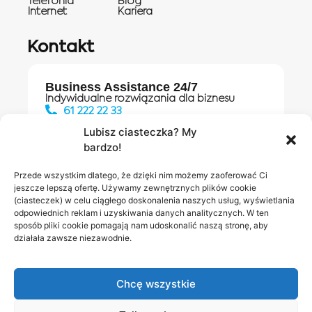
Telefonia
Blog
Internet
Kariera
Kontakt
Business Assistance 24/7
Indywidualne rozwiązania dla biznesu
61 222 22 33
Lubisz ciasteczka? My
bardzo!
Działania digitalowe:
61 448 20 30
Przede wszystkim dlatego, że dzięki nim możemy zaoferować Ci
jeszcze lepszą ofertę. Używamy zewnętrznych plików cookie
(ciasteczek) w celu ciągłego doskonalenia naszych usług, wyświetlania
odpowiednich reklam i uzyskiwania danych analitycznych. W ten
Salony INEA
Napisz do
sposób pliki cookie pomagają nam udoskonalić naszą stronę, aby
działała zawsze niezawodnie.
nas
Chcę wszystkie