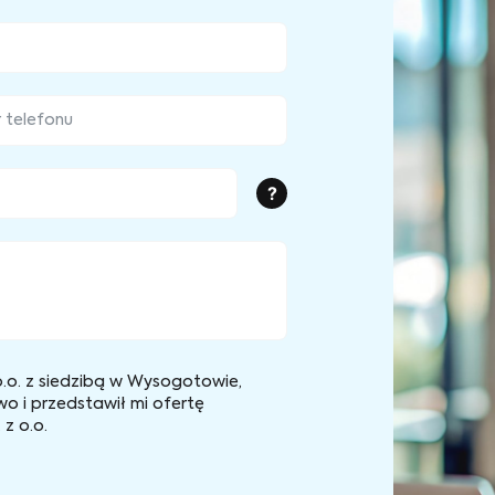
?
.o. z siedzibą w Wysogotowie,
wo i przedstawił mi ofertę
z o.o.