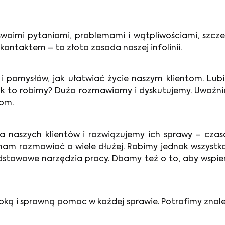
swoimi pytaniami, problemami i wątpliwościami, szczeg
ontaktem – to złota zasada naszej infolinii.
i pomysłów, jak ułatwiać życie naszym klientom. Lub
Jak to robimy? Dużo rozmawiamy i dyskutujemy. Uważn
tom.
naszych klientów i rozwiązujemy ich sprawy – czas
nam rozmawiać o wiele dłużej. Robimy jednak wszystko
odstawowe narzędzia pracy. Dbamy też o to, aby wspier
bką i sprawną pomoc w każdej sprawie. Potrafimy znal