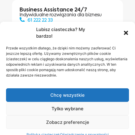
Business Assistance 24/7
Indywidualne rozwiązania dla biznesu
61 222 22 33
Lubisz ciasteczka? My
bardzo!
Działania digitalowe:
61 448 20 30
Przede wszystkim dlatego, że dzięki nim możemy zaoferować Ci
jeszcze lepszą ofertę. Używamy zewnętrznych plików cookie
(ciasteczek) w celu ciągłego doskonalenia naszych usług, wyświetlania
odpowiednich reklam i uzyskiwania danych analitycznych. W ten
Salony INEA
Napisz do
sposób pliki cookie pomagają nam udoskonalić naszą stronę, aby
działała zawsze niezawodnie.
nas
Chcę wszystkie
Tylko wybrane
Zobacz preferencje
Polityka prywatności
RODO w INEA
Bezpieczeństwo
Polityka ciasteczek
Oświadczenie o prywatności