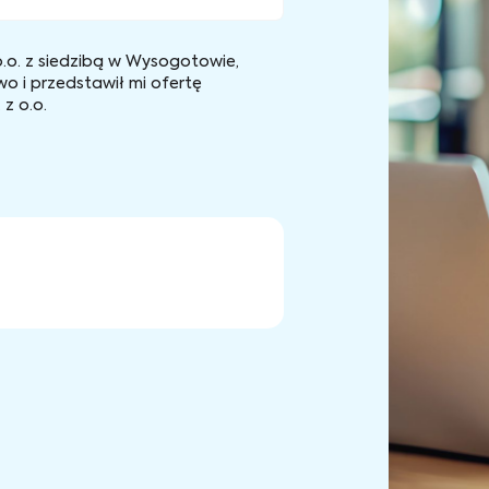
.o. z siedzibą w Wysogotowie,
wo i przedstawił mi ofertę
z o.o.