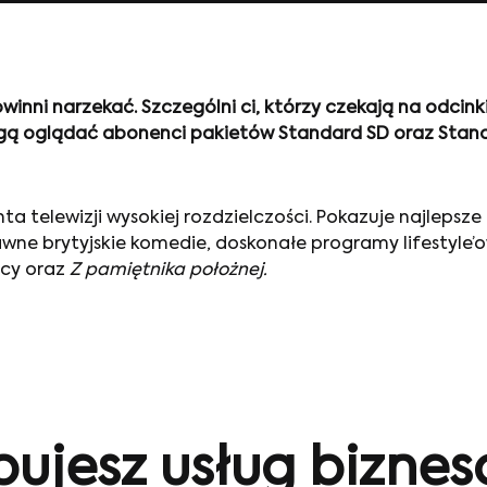
owinni narzekać.
Szczególni ci, którzy czekają na odcinki
gą oglądać abonenci pakietów Standard SD oraz Stand
a telewizji wysokiej rozdzielczości. Pokazuje najleps
awne brytyjskie komedie, doskonałe programy lifestyle
icy oraz
Z pamiętnika położnej.
bujesz usług bizne