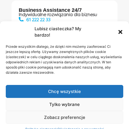
Business Assistance 24/7
Indywidualne rozwiązania dla biznesu
61 222 22 33
Lubisz ciasteczka? My
bardzo!
Działania digitalowe:
61 448 20 30
Przede wszystkim dlatego, że dzięki nim możemy zaoferować Ci
jeszcze lepszą ofertę. Używamy zewnętrznych plików cookie
(ciasteczek) w celu ciągłego doskonalenia naszych usług, wyświetlania
odpowiednich reklam i uzyskiwania danych analitycznych. W ten
Salony INEA
Napisz do
sposób pliki cookie pomagają nam udoskonalić naszą stronę, aby
działała zawsze niezawodnie.
nas
Chcę wszystkie
Tylko wybrane
Zobacz preferencje
Polityka prywatności
RODO w INEA
Bezpieczeństwo