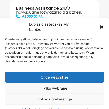
Business Assistance 24/7
Indywidualne rozwiązania dla biznesu
61 222 22 33
Lubisz ciasteczka? My
bardzo!
Działania digitalowe:
61 448 20 30
Przede wszystkim dlatego, że dzięki nim możemy zaoferować Ci
jeszcze lepszą ofertę. Używamy zewnętrznych plików cookie
(ciasteczek) w celu ciągłego doskonalenia naszych usług, wyświetlania
odpowiednich reklam i uzyskiwania danych analitycznych. W ten
Salony INEA
Napisz do
sposób pliki cookie pomagają nam udoskonalić naszą stronę, aby
działała zawsze niezawodnie.
nas
Chcę wszystkie
Tylko wybrane
Zobacz preferencje
Polityka prywatności
RODO w INEA
Bezpieczeństwo