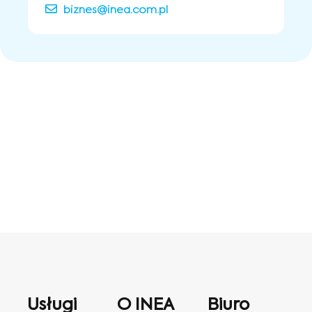
biznes@inea.com.pl
Usługi
O INEA
Biuro