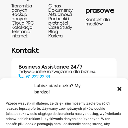
Transmisja
O nas
prasowe
danych
Dokumenty
Backup
Aktualnosci
danych
Rachunki i
Kontakt dla
Cloud PRO
płatności
mediów
Kolokacja
Case Study
Telefonia
Blog
Internet
Kariera
Kontakt
Business Assistance 24/7
Indywidualne rozwiązania dla biznesu
61 222 22 33
Lubisz ciasteczka? My
bardzo!
Działania digitalowe:
61 448 20 30
Przede wszystkim dlatego, że dzięki nim możemy zaoferować Ci
jeszcze lepszą ofertę. Używamy zewnętrznych plików cookie
(ciasteczek) w celu ciągłego doskonalenia naszych usług, wyświetlania
odpowiednich reklam i uzyskiwania danych analitycznych. W ten
Salony INEA
Napisz do
sposób pliki cookie pomagają nam udoskonalić naszą stronę, aby