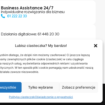
Business Assistance 24/7
Indywidualne rozwiązania dla biznesu
61 222 22 33
Działania digitalowe:
61 448 20 30
Lubisz ciasteczka? My bardzo!
Salony INEA
Napisz do nas
stkim dlatego, że dzięki nim możemy zaoferować Ci jeszcze lepszą
wamy zewnętrznych plików cookie (ciasteczek) w celu ciągłego
a naszych usług, wyświetlania odpowiednich reklam i uzyskiwania
itycznych. W ten sposób pliki cookie pomagają nam udoskonalić naszą
 działała zawsze niezawodnie.
wszystkie
Tylko wybrane
Zobacz preferencje
nas
Polityka ciasteczek
Oświadczenie o prywatności