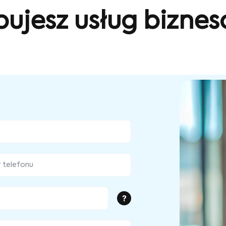
bujesz usług bizne
?