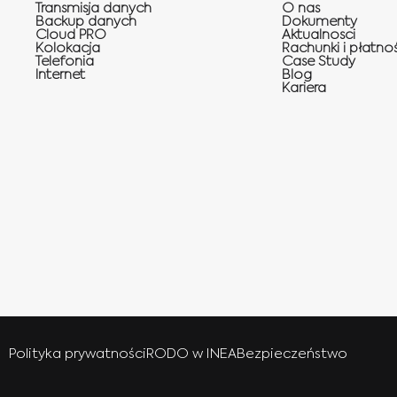
Transmisja danych
O nas
Backup danych
Dokumenty
Cloud PRO
Aktualnosci
Kolokacja
Rachunki i płatnoś
Telefonia
Case Study
Internet
Blog
Kariera
Polityka prywatności
RODO w INEA
Bezpieczeństwo