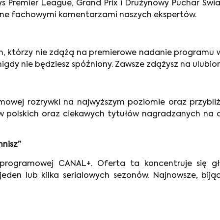
ays Premier League, Grand Prix i Drużynowy Puchar Świa
zone fachowymi komentarzami naszych ekspertów.
tych, którzy nie zdążą na premierowe nadanie programu 
igdy nie będziesz spóźniony. Zawsze zdążysz na ulubiony
ilmowej rozrywki na najwyższym poziomie oraz przybli
w polskich oraz ciekawych tytułów nagradzanych na ca
mnisz”
rogramowej CANAL+. Oferta ta koncentruje się głó
den lub kilka serialowych sezonów. Najnowsze, bijące