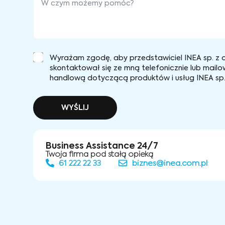
Wyrażam zgodę, aby przedstawiciel INEA sp. z o
skontaktował się ze mną telefonicznie lub mailo
handlową dotyczącą produktów i usług INEA sp. 
WYŚLIJ
Business Assistance 24/7
Twoja firma pod stałą opieką
61 222 22 33
biznes@inea.com.pl