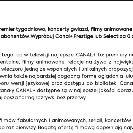
emier tygodniowo, koncerty gwiazd, filmy animowane dla
bonentów. Wypróbuj Canal+ Prestige lub Select za 0 zł
go, co w telewizji najlepsze. CANAL+ to: premiery najw
entalne, filmy animowane, relacje na żywo z najwięks
o wieczoru jedną ze wspaniałych i unikalnych propozy
ewnia także najbardziej dogodną formę oglądania ul
boru wersji językowej oraz dostępu do biblioteki Cana
nały CANAL+ dostępne są w najlepszej jakości obrazu 
jlepsza formą rozrywki bez przerwy.
ilmów fabularnych i animowanych, seriali, koncertów 
 po raz pierwszy. Bogatą ofertę filmową dopełniają n