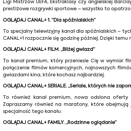
Ligi Mistrzów UEFA, Ekstraklasy czy angielskiej Barcl
prestiżowe rozgrywki sportowe – wszystko to opatr
OGLĄDAJ CANAL+ 1. ”Dla spóźnialskich”
To specjalny telewizyjny kanał dla spóźnialskich – 
CANAL+1 rozpocznie się godzinę później. Dzięki temu n
OGLĄDAJ CANAL+ FILM. „Bliżej gwiazd”
To kanał premium, który przeniesie Cię w wymiar f
połączenie filmów komercyjnych, najnowszych filmó
gwiazdami kina, które kochasz najbardziej.
OGLĄDAJ CANAL+ SERIALE. „Seriale, których nie zapo
To również kanał premium, nowa odsłona oferty p
Zapraszamy również na maratony, które obejmują je
specjalność tego kanału.
OGLĄDAJ CANAL+ FAMILY. „Rodzinne oglądanie”