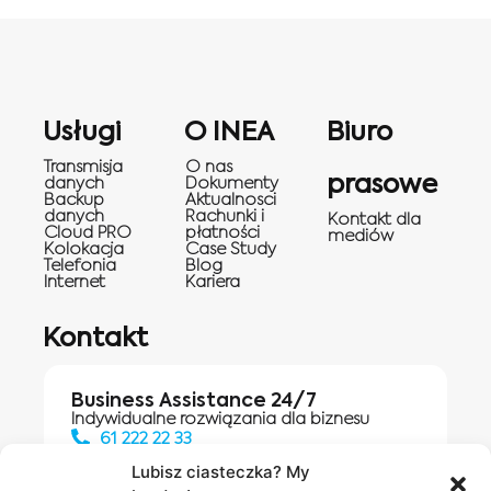
Usługi
O INEA
Biuro
Transmisja
O nas
prasowe
danych
Dokumenty
Backup
Aktualnosci
danych
Rachunki i
Kontakt dla
Cloud PRO
płatności
mediów
Kolokacja
Case Study
Telefonia
Blog
Internet
Kariera
Kontakt
Business Assistance 24/7
Indywidualne rozwiązania dla biznesu
61 222 22 33
Lubisz ciasteczka? My