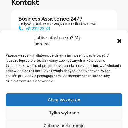
Kontakt
Business Assistance 24/7
Indywidualne rozwiązania dla biznesu
61 222 22 33
Lubisz ciasteczka? My
bardzo!
Działania digitalowe:
61 448 20 30
Przede wszystkim dlatego, że dzięki nim możemy zaoferować Ci
jeszcze lepszą ofertę. Używamy zewnętrznych plików cookie
(ciasteczek) w celu ciągłego doskonalenia naszych usług, wyświetlania
odpowiednich reklam i uzyskiwania danych analitycznych. W ten
Salony INEA
Napisz do
sposób pliki cookie pomagają nam udoskonalić naszą stronę, aby
działała zawsze niezawodnie.
nas
Chcę wszystkie
Tylko wybrane
Zobacz preferencje