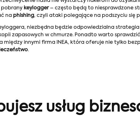
t przechwycenie hasła nie wystarczy hakerom do uzysk
ć pobrany
keylogger
– często będą to niesprawdzone s
ać na
phishing
, czyli ataki polegające na podszyciu się 
keyloggera, niezbędna będzie odpowiedzialna strategi
 kopii zapasowych w chmurze. Ponadto warto sprawdz
a między innymi firma INEA, która oferuje nie tylko be
ieczeństwo
.
bujesz usług bizne