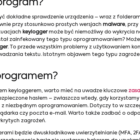
 program?
 dokładne sprawdzenie urządzenia – wraz z folderami
wnie przy stosunkowo prostych wersjach
malware
, prz
ytuacjach
keylogger
może być niemożliwy do wykrycia 
został zainfekowany tego typu oprogramowaniem? Może
ger
. To przede wszystkim problemy z użytkowaniem kom
wadzania tekstu. Istotnym objawem tego typu zagrożen
 programem?
iem keyloggerem, warto mieć na uwadze kluczowe
zasa
zabezpieczone hasłem – zwłaszcza wtedy, gdy korzystam
 z niezbędnym oprogramowaniem. Dotyczy to w szczegó
glądarka czy poczta e-mail. Warto także zadbać o odpo
krytych zagrożeń.
rami będzie dwuskładnikowe uwierzytelnianie (MFA, 2F