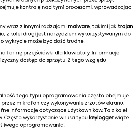
ytywanie danych przekazywanych przez sprzęt,
zejmuje kontrolę nad tymi procesami, wprowadzając
any wraz z innymi rodzajami
malware
, takimi jak
trojan
, z kolei drugi jest narzędziem wykorzystywanym do
go wykrycie może być dość trudne.
ma formę przejściówki dla klawiatury. Informacje
 fizyczny dostęp do sprzętu. Z tego względu
alność tego typu oprogramowania często obejmuje
 przez mikrofon czy wykonywanie zrzutów ekranu.
ufne informacje dotyczące użytkowników. To z kolei
 Często wykorzystanie wirusa typu
keylogger
wiąże
łośliwego oprogramowania.