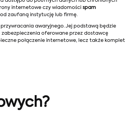
ania dostępu do poufnych danych lub chronionych
trony internetowe czy wiadomości
spam
pod zaufaną instytucję lub firmę.
a przywracania awaryjnego. Jej podstawą będzie
ić zabezpieczenia oferowane przez dostawcę
zpieczne połączenie internetowe, lecz także komplet
sowych?