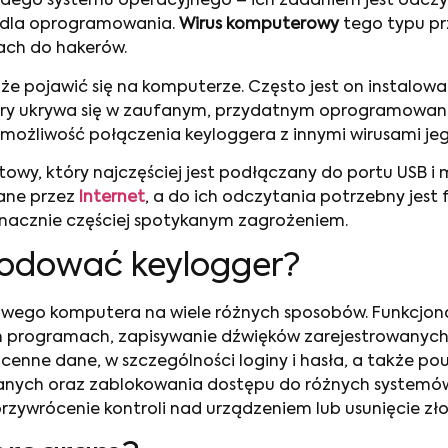
ażdego systemu operacyjnego – ich zadaniem jest odcz
ą dla oprogramowania.
Wirus komputerowy
tego typu pr
zach do hakerów.
e pojawić się na komputerze. Często jest on instalow
óry ukrywa się w zaufanym, przydatnym oprogramowaniu
możliwość połączenia keyloggera z innymi wirusami je
towy, który najczęściej jest podłączany do portu USB i 
ane przez
Internet
, a do ich odczytania potrzebny jest
nacznie częściej spotykanym zagrożeniem.
wodować keylogger?
wego komputera na wiele różnych sposobów. Funkcjon
ch programach, zapisywanie dźwięków zarejestrowanych
enne dane, w szczególności loginy i hasła, a także po
ych oraz zablokowania dostępu do różnych systemów.
przywrócenie kontroli nad urządzeniem lub usunięcie z