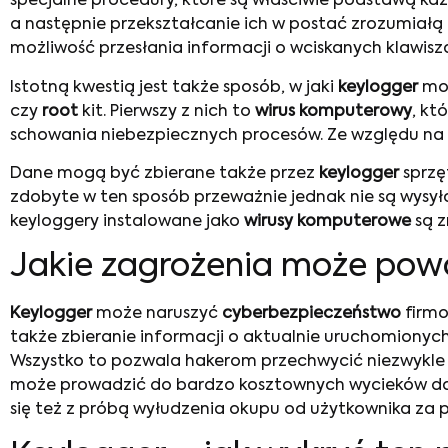
specjalne procedury, które są właściwie podstawą k
a następnie przekształcanie ich w postać zrozumiał
możliwość przesłania informacji o wciskanych klawis
Istotną kwestią jest także sposób, w jaki
keylogger
moż
czy
root
kit. Pierwszy z nich to
wirus komputerowy
, kt
schowania niebezpiecznych procesów. Ze względu na 
Dane mogą być zbierane także przez
keylogger
sprzę
zdobyte w ten sposób przeważnie jednak nie są wysył
keyloggery instalowane jako
wirusy komputerowe
są z
Jakie zagrożenia może po
Keylogger
może naruszyć
cyberbezpieczeństwo
firmo
także zbieranie informacji o aktualnie uruchomiony
Wszystko to pozwala hakerom przechwycić niezwykle c
może prowadzić do bardzo kosztownych wycieków dan
się też z próbą wyłudzenia okupu od użytkownika za 