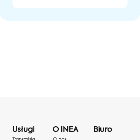
Usługi
O INEA
Biuro
Transmisja
O nas