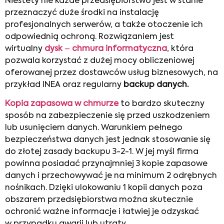
Niestety nie każde przedsiębiorstwo jest w stanie
przeznaczyć duże środki na instalację
profesjonalnych serwerów, a także otoczenie ich
odpowiednią ochroną. Rozwiązaniem jest
wirtualny
dysk
–
chmura informatyczna
, która
pozwala korzystać z dużej mocy obliczeniowej
oferowanej przez dostawców usług biznesowych, na
przykład INEA oraz regularny
backup danych.
Kopia zapasowa w chmurze
to bardzo skuteczny
sposób na zabezpieczenie się przed uszkodzeniem
lub usunięciem danych. Warunkiem pełnego
bezpieczeństwa danych jest jednak stosowanie się
do złotej zasady backupu 3-2-1. W jej myśl firma
powinna posiadać przynajmniej 3 kopie zapasowe
danych i przechowywać je na minimum 2 odrębnych
nośnikach. Dzięki ulokowaniu 1 kopii danych poza
obszarem przedsiębiorstwa można skutecznie
ochronić ważne informacje i łatwiej je odzyskać