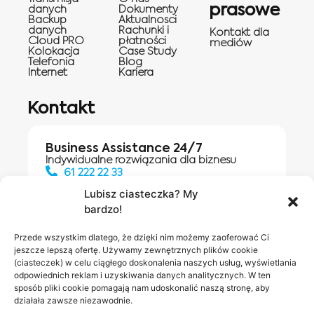
prasowe
danych
Dokumenty
Backup
Aktualnosci
danych
Rachunki i
Kontakt dla
Cloud PRO
płatności
mediów
Kolokacja
Case Study
Telefonia
Blog
Internet
Kariera
Kontakt
Business Assistance 24/7
Indywidualne rozwiązania dla biznesu
61 222 22 33
Lubisz ciasteczka? My
bardzo!
Działania digitalowe:
61 448 20 30
Przede wszystkim dlatego, że dzięki nim możemy zaoferować Ci
jeszcze lepszą ofertę. Używamy zewnętrznych plików cookie
(ciasteczek) w celu ciągłego doskonalenia naszych usług, wyświetlania
odpowiednich reklam i uzyskiwania danych analitycznych. W ten
Salony INEA
Napisz do
sposób pliki cookie pomagają nam udoskonalić naszą stronę, aby
działała zawsze niezawodnie.
nas