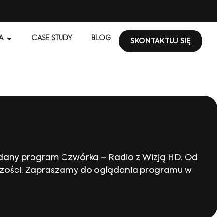
A
CASE STUDY
BLOG
SKONTAKTUJ SIĘ
dany program Czwórka – Radio z Wizją HD. Od
elczości. Zapraszamy do oglądania programu w