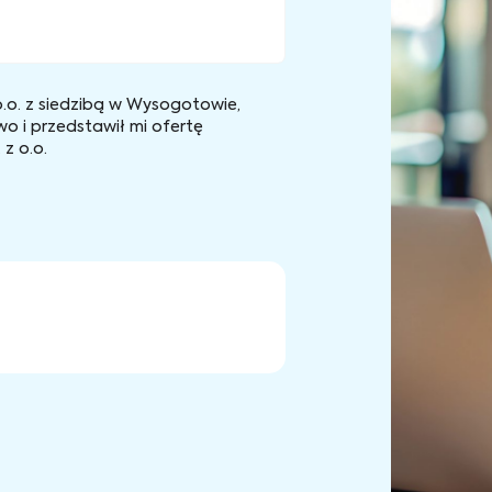
.o. z siedzibą w Wysogotowie,
wo i przedstawił mi ofertę
z o.o.