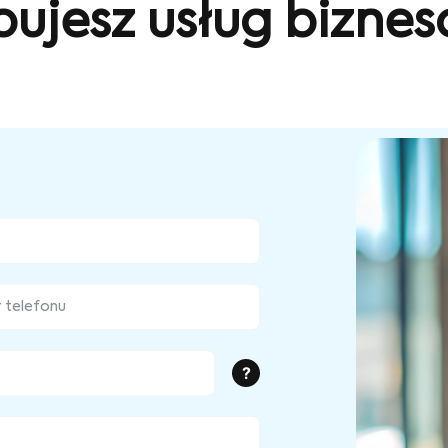
bujesz usług bizne
?