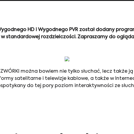
 Wygodnego HD i Wygodnego PVR został dodany program
ą w standardowej rozdzielczości. Zapraszamy do ogląda
 CZWÓRKI można bowiem nie tylko słuchać, lecz także j
ormy satelitarne i telewizje kablowe, a także w Interne
 niespotykany do tej pory poziom interaktywności ze słu