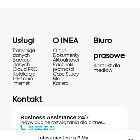
Usługi
O INEA
Biuro
Transmisja
O nas
prasowe
danych
Dokumenty
Backup
Aktualnosci
danych
Rachunki i
Kontakt dla
Cloud PRO
płatności
mediów
Kolokacja
Case Study
Telefonia
Blog
Internet
Kariera
Kontakt
Business Assistance 24/7
Indywidualne rozwiązania dla biznesu
61 222 22 33
Lubisz ciasteczka? My