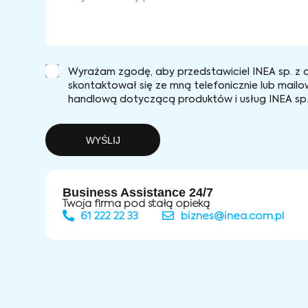
Wyrażam zgodę, aby przedstawiciel INEA sp. z o
skontaktował się ze mną telefonicznie lub mailo
handlową dotyczącą produktów i usług INEA sp. 
WYŚLIJ
Business Assistance 24/7
Twoja firma pod stałą opieką
61 222 22 33
biznes@inea.com.pl