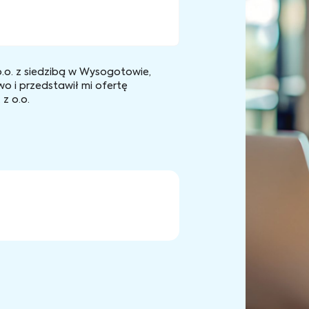
.o. z siedzibą w Wysogotowie,
wo i przedstawił mi ofertę
z o.o.