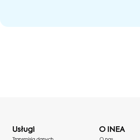
Usługi
O INEA
Transmisja danych
O nas