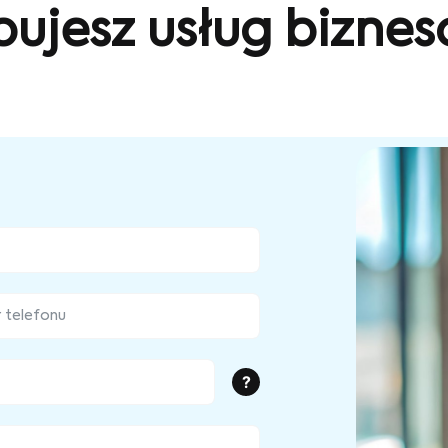
bujesz usług bizne
?