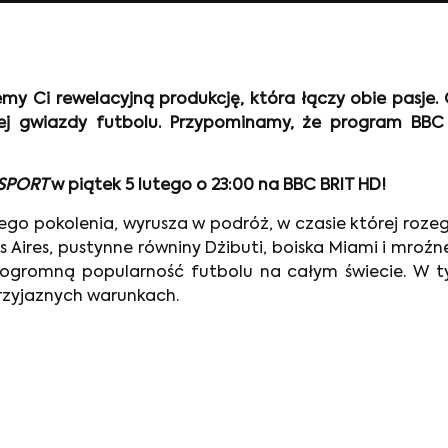
jemy Ci rewelacyjną produkcję, która łączy obie pasje
ej gwiazdy futbolu. Przypominamy, że program BBC
 SPORT
w piątek 5 lutego o 23:00 na BBC BRIT HD!
ojego pokolenia, wyrusza w podróż, w czasie której roz
 Aires, pustynne równiny Dżibuti, boiska Miami i mroźn
am ogromną popularność futbolu na całym świecie. W t
przyjaznych warunkach.