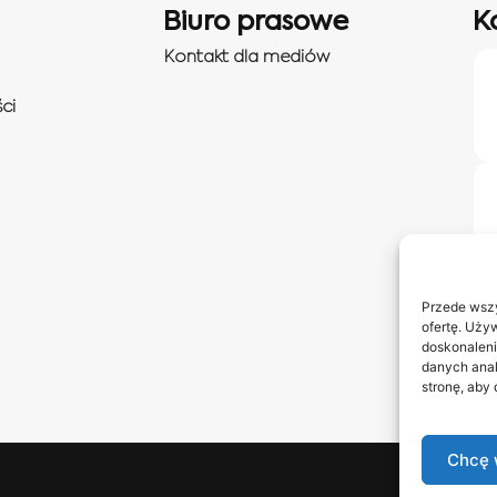
Biuro prasowe
K
Kontakt dla mediów
ci
Przede wszy
ofertę. Uży
doskonaleni
danych anal
stronę, aby
Chcę 
Obserwuj 