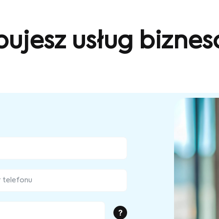
bujesz usług bizne
?