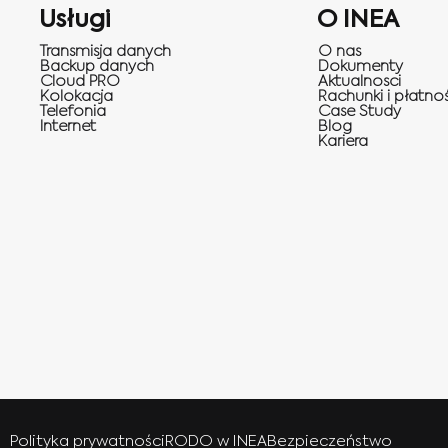
Usługi
O INEA
Transmisja danych
O nas
Backup danych
Dokumenty
Cloud PRO
Aktualnosci
Kolokacja
Rachunki i płatnoś
Telefonia
Case Study
Internet
Blog
Kariera
Polityka prywatności
RODO w INEA
Bezpieczeństwo