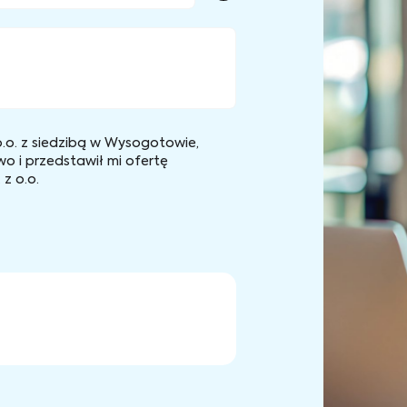
.o. z siedzibą w Wysogotowie,
wo i przedstawił mi ofertę
z o.o.