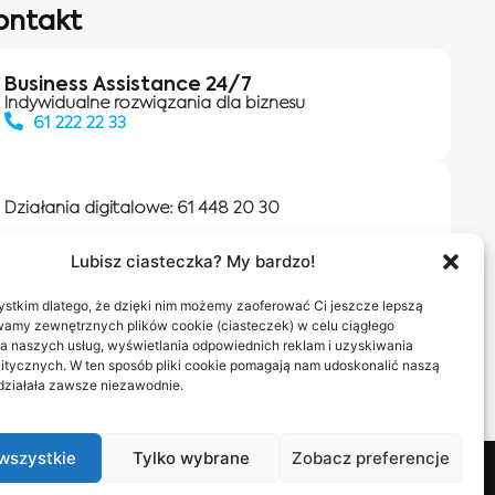
ontakt
Business Assistance 24/7
Indywidualne rozwiązania dla biznesu
61 222 22 33
Działania digitalowe:
61 448 20 30
Lubisz ciasteczka? My bardzo!
Salony INEA
Napisz do nas
stkim dlatego, że dzięki nim możemy zaoferować Ci jeszcze lepszą
wamy zewnętrznych plików cookie (ciasteczek) w celu ciągłego
a naszych usług, wyświetlania odpowiednich reklam i uzyskiwania
itycznych. W ten sposób pliki cookie pomagają nam udoskonalić naszą
 działała zawsze niezawodnie.
wszystkie
Tylko wybrane
Zobacz preferencje
nas