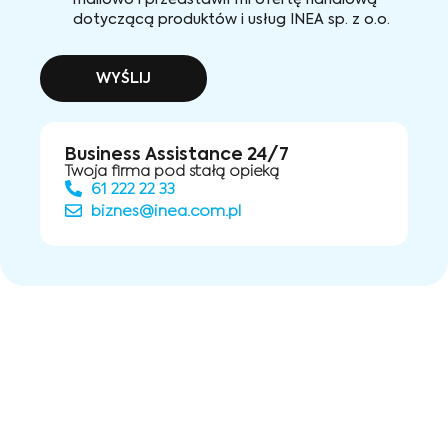
mailowo i przedstawił mi ofertę handlową
dotyczącą produktów i usług INEA sp. z o.o.
WYŚLIJ
Business Assistance 24/7
Twoja firma pod stałą opieką
61 222 22 33
biznes@inea.com.pl