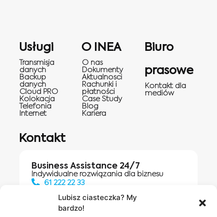
Usługi
O INEA
Biuro
Transmisja
O nas
prasowe
danych
Dokumenty
Backup
Aktualnosci
danych
Rachunki i
Kontakt dla
Cloud PRO
płatności
mediów
Kolokacja
Case Study
Telefonia
Blog
Internet
Kariera
Kontakt
Business Assistance 24/7
Indywidualne rozwiązania dla biznesu
61 222 22 33
Lubisz ciasteczka? My
bardzo!