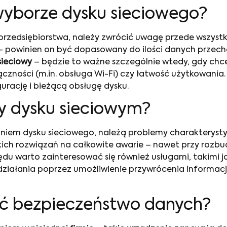
wyborze dysku sieciowego?
rzedsiębiorstwa, należy zwrócić uwagę przede wszystk
powinien on być dopasowany do ilości danych przecho
sieciowy
– będzie to ważne szczególnie wtedy, gdy ch
łączności (m.in. obsługa Wi-Fi) czy łatwość użytkowani
rację i bieżącą obsługę dysku.
y dysku sieciowym?
aniem dysku sieciowego, należą problemy charakterystyc
ich rozwiązań na całkowite awarie – nawet przy rozbud
ędu warto zainteresować się również usługami, takimi 
ziałania poprzez umożliwienie przywrócenia informacj
ić bezpieczeństwo danych?