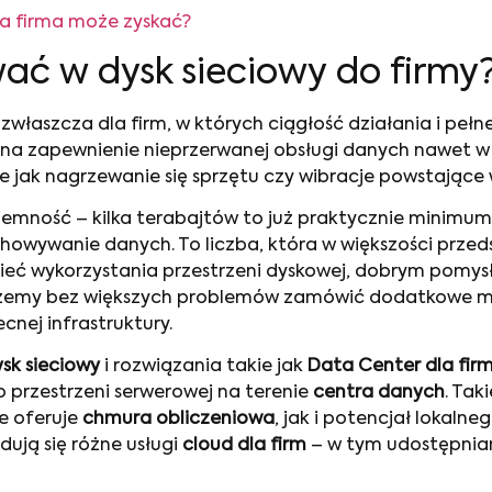
a firma może zyskać?
ć w dysk sieciowy do firmy
zwłaszcza dla firm, w których ciągłość działania i pe
a na zapewnienie nieprzerwanej obsługi danych nawet 
ie jak nagrzewanie się sprzętu czy wibracje powstające
mność – kilka terabajtów to już praktycznie minimum
chowywanie danych. To liczba, która w większości prze
widzieć wykorzystania przestrzeni dyskowej, dobrym pomy
ożemy bez większych problemów zamówić dodatkowe mie
nej infrastruktury.
sk sieciowy
i rozwiązania takie jak
Data Center dla firm
 przestrzeni serwerowej na terenie
centra danych
. Tak
e oferuje
chmura obliczeniowa
, jak i potencjał lokaln
ują się różne usługi
cloud dla firm
– w tym udostępnian