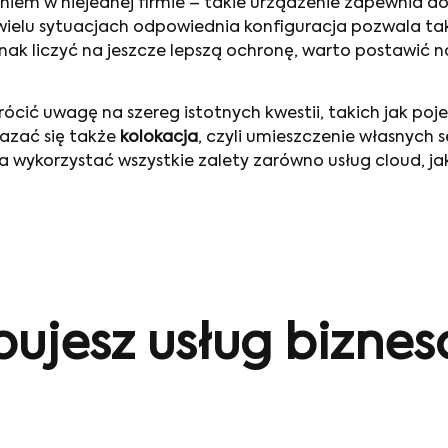
em w niejednej firmie – takie urządzenie zapewnia do
wielu sytuacjach odpowiednia konfiguracja pozwala tak
nak liczyć na jeszcze lepszą ochronę, warto postawić 
cić uwagę na szereg istotnych kwestii, takich jak poje
azać się także
kolokacja
, czyli umieszczenie własnych
korzystać wszystkie zalety zarówno usług cloud, jak i 
bujesz usług bizne