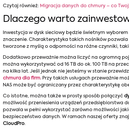
Czytaj również:
Migracja danych do chmury – co Twoj
Dlaczego warto zainwestowa
Inwestycja w dysk sieciowy będzie świetnym wyborem 
znaczenie. Charakterystyka takich nośników pozwal
tworzone z myślą o odporności na różne czynniki, tak
Dodatkowo przeważnie można liczyć na ogromną poje
można wykorzystywać od 16 TB do ok. 100 TB na prze
na kilka lat. Jeśli jednak nie jesteśmy w stanie prze
chmura dla firm
. Przy takich usługach przeważnie m
NAS może być ograniczany przez charakterystykę obec
Co istotne, można także w prosty sposób połączyć
dy
możliwość przeniesienia urządzeń przedsiębiorstwa do
pozwala w pełni wykorzystać zarówno możliwości jaki
bezpieczeństwo danych. W ramach naszej oferty znajd
CloudPro
.