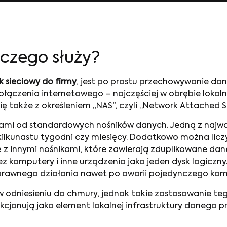
o czego służy?
k sieciowy do firmy
, jest po prostu przechowywanie da
ołączenia internetowego – najczęściej w obrębie lokalne
się także z określeniem „NAS”, czyli „Network Attached 
mi od standardowych nośników danych. Jedną z najważn
 kilkunastu tygodni czy miesięcy. Dodatkowo można licz
ę z innymi nośnikami, które zawierają zduplikowane da
z komputery i inne urządzenia jako jeden dysk logiczny
sprawnego działania nawet po awarii pojedynczego ko
w odniesieniu do chmury, jednak takie zastosowanie te
jonują jako element lokalnej infrastruktury danego pr