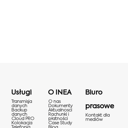
Usługi
O INEA
Biuro
Transmisja
O nas
prasowe
danych
Dokumenty
Backup
Aktualnosci
danych
Rachunki i
Kontakt dla
Cloud PRO
płatności
mediów
Kolokacja
Case Study
Telefonia
Blog