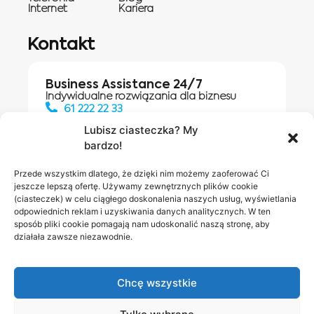
Internet
Kariera
Kontakt
Business Assistance 24/7
Indywidualne rozwiązania dla biznesu
61 222 22 33
Lubisz ciasteczka? My
bardzo!
Działania digitalowe:
61 448 20 30
Przede wszystkim dlatego, że dzięki nim możemy zaoferować Ci
jeszcze lepszą ofertę. Używamy zewnętrznych plików cookie
(ciasteczek) w celu ciągłego doskonalenia naszych usług, wyświetlania
odpowiednich reklam i uzyskiwania danych analitycznych. W ten
Salony INEA
Napisz do
sposób pliki cookie pomagają nam udoskonalić naszą stronę, aby
działała zawsze niezawodnie.
nas
Chcę wszystkie