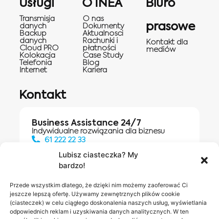
Usługi
O INEA
Biuro
Transmisja
O nas
prasowe
danych
Dokumenty
Backup
Aktualnosci
danych
Rachunki i
Kontakt dla
Cloud PRO
płatności
mediów
Kolokacja
Case Study
Telefonia
Blog
Internet
Kariera
Kontakt
Business Assistance 24/7
Indywidualne rozwiązania dla biznesu
61 222 22 33
Lubisz ciasteczka? My
bardzo!
Działania digitalowe:
61 448 20 30
Przede wszystkim dlatego, że dzięki nim możemy zaoferować Ci
jeszcze lepszą ofertę. Używamy zewnętrznych plików cookie
(ciasteczek) w celu ciągłego doskonalenia naszych usług, wyświetlania
odpowiednich reklam i uzyskiwania danych analitycznych. W ten