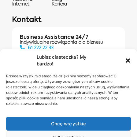
Internet
Kariera
Kontakt
Business Assistance 24/7
Indywidualne rozwiązania dla biznesu
61 222 22 33
Lubisz ciasteczka? My
bardzo!
Działania digitalowe:
61 448 20 30
Przede wszystkim dlatego, że dzięki nim możemy zaoferować Ci
jeszcze lepszą ofertę. Używamy zewnętrznych plików cookie
(ciasteczek) w celu ciągłego doskonalenia naszych usług, wyświetlania
odpowiednich reklam i uzyskiwania danych analitycznych. W ten
Salony INEA
Napisz do
sposób pliki cookie pomagają nam udoskonalić naszą stronę, aby
działała zawsze niezawodnie.
nas
Chcę wszystkie