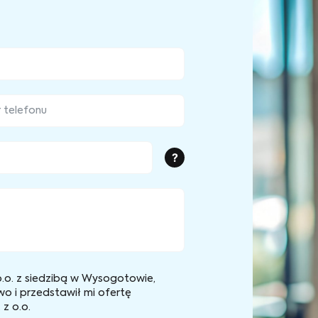
?
.o. z siedzibą w Wysogotowie,
wo i przedstawił mi ofertę
z o.o.