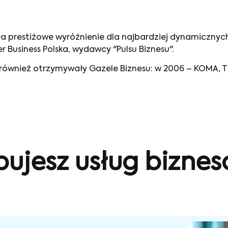
ła prestiżowe wyróżnienie dla najbardziej dynamicznych
 Business Polska, wydawcy "Pulsu Biznesu".
 również otrzymywały Gazele Biznesu: w 2006 – KOMA, TKP
bujesz usług bizne