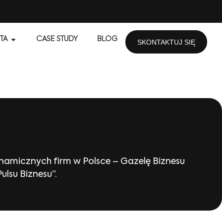
TA
CASE STUDY
BLOG
SKONTAKTUJ SIĘ
ynamicznych firm w Polsce – Gazelę Biznesu
lsu Biznesu”.