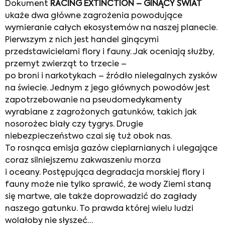
Dokument
RACING EXTINCTION –
GINĄCY ŚWIAT
ukaże dwa główne zagrożenia powodujące
wymieranie całych ekosystemów na naszej planecie.
Pierwszym z nich jest handel ginącymi
przedstawicielami flory i fauny. Jak oceniają służby,
przemyt zwierząt to trzecie –
po broni i narkotykach – źródło nielegalnych zysków
na świecie. Jednym z jego głównych powodów jest
zapotrzebowanie na pseudomedykamenty
wyrabiane z zagrożonych gatunków, takich jak
nosorożec biały czy tygrys. Drugie
niebezpieczeństwo czai się tuż obok nas.
To rosnąca emisja gazów cieplarnianych i ulegające
coraz silniejszemu zakwaszeniu morza
i oceany. Postępująca degradacja morskiej flory i
fauny może nie tylko sprawić, że wody Ziemi staną
się martwe, ale także doprowadzić do zagłady
naszego gatunku. To prawda której wielu ludzi
wolałoby nie słyszeć…