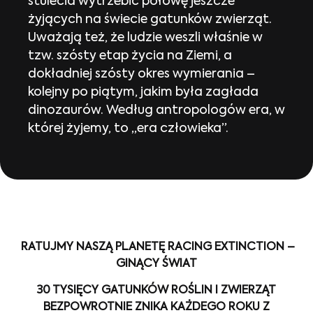
stulecia wytrzebić połowę jeszcze
żyjących na świecie gatunków zwierząt.
Uważają też, że ludzie weszli właśnie w
tzw. szósty etap życia na Ziemi, a
dokładniej szósty okres wymierania –
kolejny po piątym, jakim była zagłada
dinozaurów. Według antropologów era, w
której żyjemy, to „era człowieka”.
RATUJMY NASZĄ PLANETĘ
RACING EXTINCTION –
GINĄCY ŚWIAT
30 TYSIĘCY GATUNKÓW ROŚLIN I ZWIERZĄT
BEZPOWROTNIE
ZNIKA KAŻDEGO ROKU Z