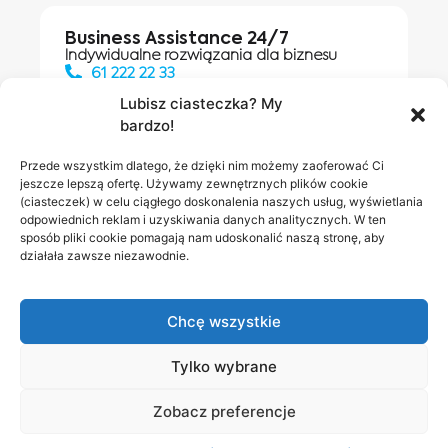
Business Assistance 24/7
Indywidualne rozwiązania dla biznesu
61 222 22 33
Lubisz ciasteczka? My
bardzo!
Działania digitalowe:
61 448 20 30
Przede wszystkim dlatego, że dzięki nim możemy zaoferować Ci
jeszcze lepszą ofertę. Używamy zewnętrznych plików cookie
(ciasteczek) w celu ciągłego doskonalenia naszych usług, wyświetlania
odpowiednich reklam i uzyskiwania danych analitycznych. W ten
Salony INEA
Napisz do
sposób pliki cookie pomagają nam udoskonalić naszą stronę, aby
działała zawsze niezawodnie.
nas
Chcę wszystkie
Tylko wybrane
Zobacz preferencje
Polityka prywatności
RODO w INEA
Bezpieczeństwo