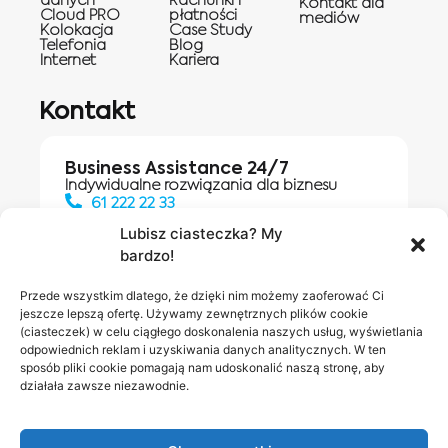
danych
Rachunki i
Kontakt dla
Cloud PRO
płatności
mediów
Kolokacja
Case Study
Telefonia
Blog
Internet
Kariera
Kontakt
Business Assistance 24/7
Indywidualne rozwiązania dla biznesu
61 222 22 33
Lubisz ciasteczka? My
bardzo!
Działania digitalowe:
61 448 20 30
Przede wszystkim dlatego, że dzięki nim możemy zaoferować Ci
jeszcze lepszą ofertę. Używamy zewnętrznych plików cookie
(ciasteczek) w celu ciągłego doskonalenia naszych usług, wyświetlania
odpowiednich reklam i uzyskiwania danych analitycznych. W ten
Salony INEA
Napisz do
sposób pliki cookie pomagają nam udoskonalić naszą stronę, aby
działała zawsze niezawodnie.
nas