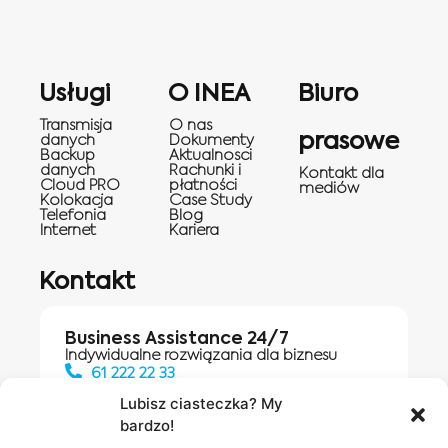
Usługi
O INEA
Biuro
Transmisja
O nas
prasowe
danych
Dokumenty
Backup
Aktualnosci
danych
Rachunki i
Kontakt dla
Cloud PRO
płatności
mediów
Kolokacja
Case Study
Telefonia
Blog
Internet
Kariera
Kontakt
Business Assistance 24/7
Indywidualne rozwiązania dla biznesu
61 222 22 33
Lubisz ciasteczka? My
bardzo!