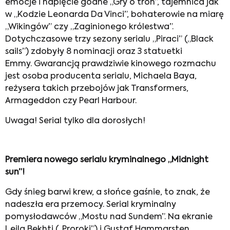
emocje i napięcie godne „Gry o tron”, tajemnica jak
w „Kodzie Leonarda Da Vinci”, bohaterowie na miarę
„Wikingów” czy „Zaginionego królestwa”.
Dotychczasowe trzy sezony serialu „Piraci” („Black
sails”) zdobyły 8 nominacji oraz 3 statuetki
Emmy. Gwarancją prawdziwie kinowego rozmachu
jest osoba producenta serialu, Michaela Baya,
reżysera takich przebojów jak Transformers,
Armageddon czy Pearl Harbour.
Uwaga! Serial tylko dla dorosłych!
Premiera nowego serialu kryminalnego „Midnight
sun”!
Gdy śnieg barwi krew, a słońce gaśnie, to znak, że
nadeszła era przemocy. Serial kryminalny
pomysłodawców „Mostu nad Sundem”. Na ekranie
Leila Bekhti („Prorokj”) i Gustaf Hammarsten