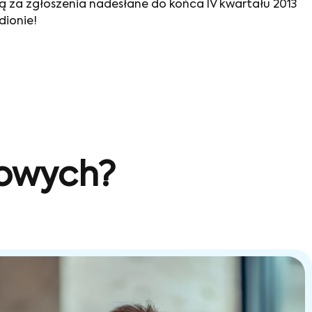
ą za zgłoszenia nadesłane do końca IV kwartału 2013
dionie!
sowych?