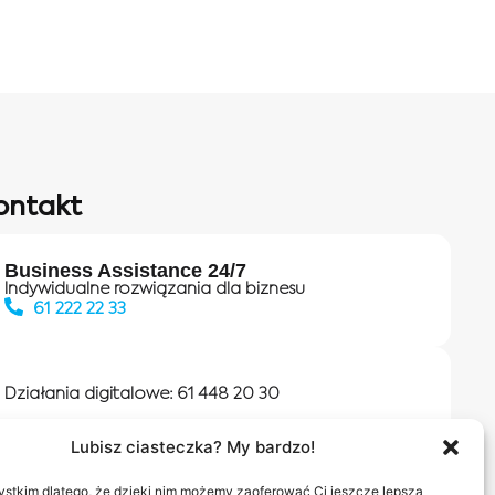
ontakt
Business Assistance 24/7
Indywidualne rozwiązania dla biznesu
61 222 22 33
Działania digitalowe:
61 448 20 30
Lubisz ciasteczka? My bardzo!
Salony INEA
Napisz do nas
stkim dlatego, że dzięki nim możemy zaoferować Ci jeszcze lepszą