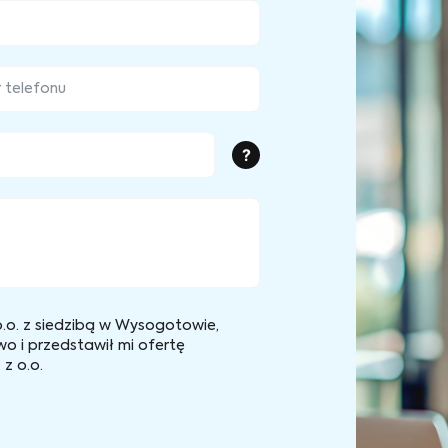
?
.o. z siedzibą w Wysogotowie,
wo i przedstawił mi ofertę
z o.o.