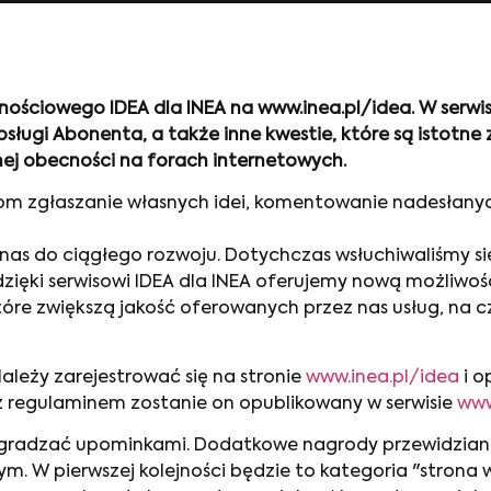
ościowego IDEA dla INEA na www.inea.pl/idea. W serwis
ługi Abonenta, a także inne kwestie, które są istotne 
ej obecności na forach internetowych.
om zgłaszanie własnych idei, komentowanie nadesłany
ją nas do ciągłego rozwoju. Dotychczas wsłuchiwaliśmy s
dzięki serwisowi IDEA dla INEA oferujemy nową możliwoś
które zwiększą jakość oferowanych przez nas usług, na
Należy zarejestrować się na stronie
www.inea.pl/idea
i o
z regulaminem zostanie on opublikowany w serwisie
www
agradzać upominkami. Dodatkowe nagrody przewidziano
nym. W pierwszej kolejności będzie to kategoria "strona