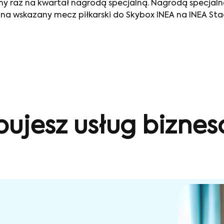
imy raz na kwartał nagrodą specjalną. Nagrodą specjaln
b na wskazany mecz piłkarski do Skybox INEA na INEA Sta
bujesz usług bizne