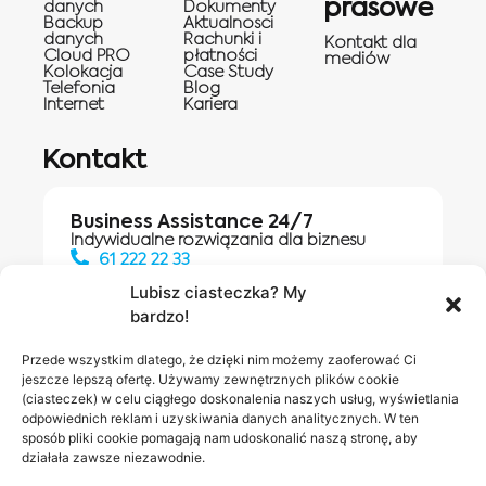
prasowe
danych
Dokumenty
Backup
Aktualnosci
danych
Rachunki i
Kontakt dla
Cloud PRO
płatności
mediów
Kolokacja
Case Study
Telefonia
Blog
Internet
Kariera
Kontakt
Business Assistance 24/7
Indywidualne rozwiązania dla biznesu
61 222 22 33
Lubisz ciasteczka? My
bardzo!
Działania digitalowe:
61 448 20 30
Przede wszystkim dlatego, że dzięki nim możemy zaoferować Ci
jeszcze lepszą ofertę. Używamy zewnętrznych plików cookie
(ciasteczek) w celu ciągłego doskonalenia naszych usług, wyświetlania
odpowiednich reklam i uzyskiwania danych analitycznych. W ten
Salony INEA
Napisz do
sposób pliki cookie pomagają nam udoskonalić naszą stronę, aby
działała zawsze niezawodnie.
nas