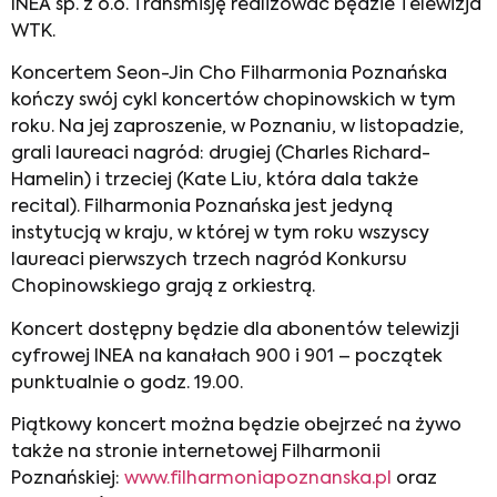
INEA sp. z o.o. Transmisję realizować będzie Telewizja
WTK.
Koncertem Seon-Jin Cho Filharmonia Poznańska
kończy swój cykl koncertów chopinowskich w tym
roku. Na jej zaproszenie, w Poznaniu, w listopadzie,
grali laureaci nagród: drugiej (Charles Richard-
Hamelin) i trzeciej (Kate Liu, która dala także
recital). Filharmonia Poznańska jest jedyną
instytucją w kraju, w której w tym roku wszyscy
laureaci pierwszych trzech nagród Konkursu
Chopinowskiego grają z orkiestrą.
Koncert dostępny będzie dla abonentów telewizji
cyfrowej INEA na kanałach 900 i 901 – początek
punktualnie o godz. 19.00.
Piątkowy koncert można będzie obejrzeć na żywo
także na stronie internetowej Filharmonii
Poznańskiej:
www.filharmoniapoznanska.pl
oraz