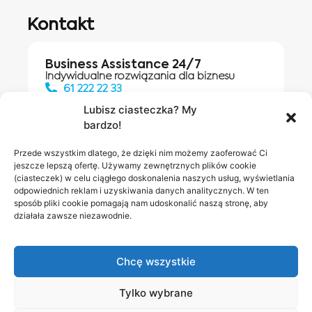
Kontakt
Business Assistance 24/7
Indywidualne rozwiązania dla biznesu
61 222 22 33
Lubisz ciasteczka? My
bardzo!
Działania digitalowe:
61 448 20 30
Przede wszystkim dlatego, że dzięki nim możemy zaoferować Ci
jeszcze lepszą ofertę. Używamy zewnętrznych plików cookie
(ciasteczek) w celu ciągłego doskonalenia naszych usług, wyświetlania
odpowiednich reklam i uzyskiwania danych analitycznych. W ten
Salony INEA
Napisz do
sposób pliki cookie pomagają nam udoskonalić naszą stronę, aby
działała zawsze niezawodnie.
nas
Chcę wszystkie
Tylko wybrane