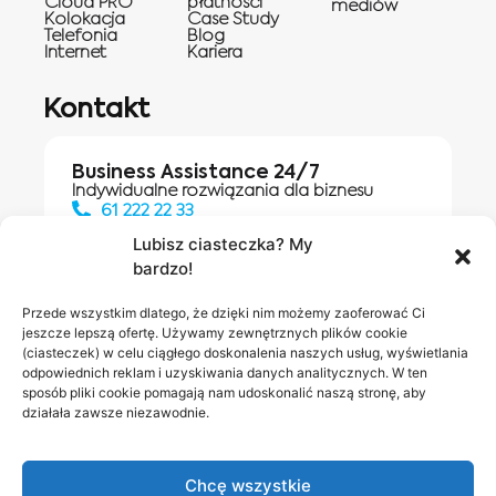
Cloud PRO
płatności
mediów
Kolokacja
Case Study
Telefonia
Blog
Internet
Kariera
Kontakt
Business Assistance 24/7
Indywidualne rozwiązania dla biznesu
61 222 22 33
Lubisz ciasteczka? My
bardzo!
Działania digitalowe:
61 448 20 30
Przede wszystkim dlatego, że dzięki nim możemy zaoferować Ci
jeszcze lepszą ofertę. Używamy zewnętrznych plików cookie
(ciasteczek) w celu ciągłego doskonalenia naszych usług, wyświetlania
odpowiednich reklam i uzyskiwania danych analitycznych. W ten
Salony INEA
Napisz do
sposób pliki cookie pomagają nam udoskonalić naszą stronę, aby
działała zawsze niezawodnie.
nas
Chcę wszystkie