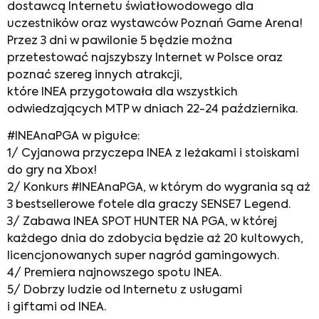
dostawcą Internetu światłowodowego dla
uczestników oraz wystawców Poznań
Game
Arena!
Przez 3 dni w pawilonie 5 będzie można
przetestować najszybszy Internet w Polsce oraz
poznać szereg innych atrakcji,
które
INEA
przygotowała dla wszystkich
odwiedzających
MTP
w dniach 22-24 października.
#
INEAnaPGA
w pigułce:
1/ Cyjanowa przyczepa
INEA
z leżakami i stoiskami
do gry na Xbox!
2/ Konkurs #
INEAnaPGA
, w którym do wygrania są aż
3 bestsellerowe fotele dla graczy
SENSE7
Legend.
3/ Zabawa
INEA
SPOT HUNTER NA
PGA
, w której
każdego dnia do zdobycia będzie aż 20 kultowych,
licencjonowanych super nagród
gamingowych
.
4/ Premiera najnowszego spotu
INEA
.
5/ Dobrzy ludzie od Internetu z usługami
i
giftami
od
INEA
.