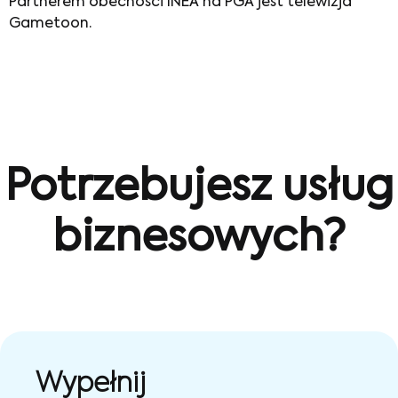
Partnerem obecności INEA na PGA jest telewizja
Gametoon.
Potrzebujesz usług
biznesowych?
Wypełnij