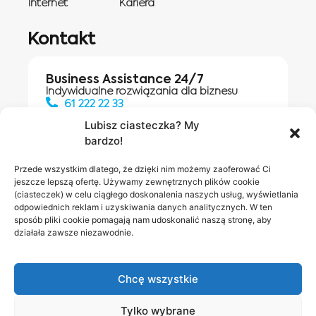
Internet
Kariera
Kontakt
Business Assistance 24/7
Indywidualne rozwiązania dla biznesu
61 222 22 33
Lubisz ciasteczka? My
bardzo!
Działania digitalowe:
61 448 20 30
Przede wszystkim dlatego, że dzięki nim możemy zaoferować Ci
jeszcze lepszą ofertę. Używamy zewnętrznych plików cookie
(ciasteczek) w celu ciągłego doskonalenia naszych usług, wyświetlania
odpowiednich reklam i uzyskiwania danych analitycznych. W ten
Salony INEA
Napisz do
sposób pliki cookie pomagają nam udoskonalić naszą stronę, aby
działała zawsze niezawodnie.
nas
Chcę wszystkie
Tylko wybrane