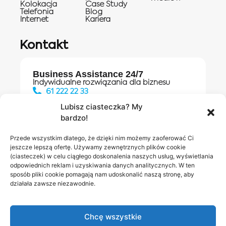
Kolokacja
Case Study
Telefonia
Blog
Internet
Kariera
Kontakt
Business Assistance 24/7
Indywidualne rozwiązania dla biznesu
61 222 22 33
Lubisz ciasteczka? My
bardzo!
Działania digitalowe:
61 448 20 30
Przede wszystkim dlatego, że dzięki nim możemy zaoferować Ci
jeszcze lepszą ofertę. Używamy zewnętrznych plików cookie
(ciasteczek) w celu ciągłego doskonalenia naszych usług, wyświetlania
odpowiednich reklam i uzyskiwania danych analitycznych. W ten
Salony INEA
Napisz do
sposób pliki cookie pomagają nam udoskonalić naszą stronę, aby
działała zawsze niezawodnie.
nas
Chcę wszystkie