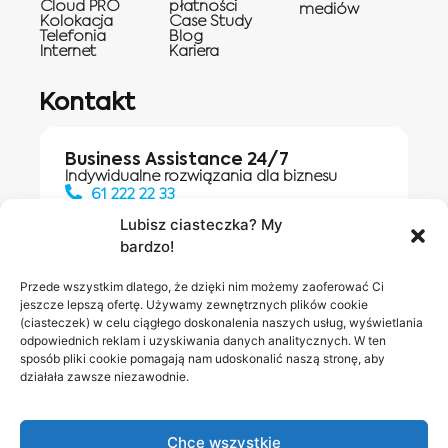
Cloud PRO
płatności
mediów
Kolokacja
Case Study
Telefonia
Blog
Internet
Kariera
Kontakt
Business Assistance 24/7
Indywidualne rozwiązania dla biznesu
61 222 22 33
Lubisz ciasteczka? My
bardzo!
Działania digitalowe:
61 448 20 30
Przede wszystkim dlatego, że dzięki nim możemy zaoferować Ci
jeszcze lepszą ofertę. Używamy zewnętrznych plików cookie
(ciasteczek) w celu ciągłego doskonalenia naszych usług, wyświetlania
odpowiednich reklam i uzyskiwania danych analitycznych. W ten
Salony INEA
Napisz do
sposób pliki cookie pomagają nam udoskonalić naszą stronę, aby
działała zawsze niezawodnie.
nas
Chcę wszystkie