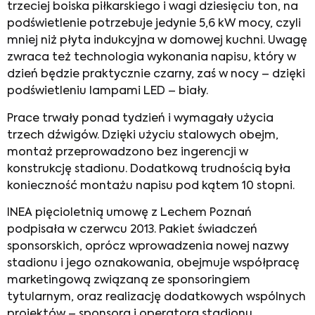
trzeciej boiska piłkarskiego i wagi dziesięciu ton, na
podświetlenie potrzebuje jedynie 5,6 kW mocy, czyli
mniej niż płyta indukcyjna w domowej kuchni. Uwagę
zwraca też technologia wykonania napisu, który w
dzień będzie praktycznie czarny, zaś w nocy – dzięki
podświetleniu lampami LED – biały.
Prace trwały ponad tydzień i wymagały użycia
trzech dźwigów. Dzięki użyciu stalowych obejm,
montaż przeprowadzono bez ingerencji w
konstrukcję stadionu. Dodatkową trudnością była
konieczność montażu napisu pod kątem 10 stopni.
INEA pięcioletnią umowę z Lechem Poznań
podpisała w czerwcu 2013. Pakiet świadczeń
sponsorskich, oprócz wprowadzenia nowej nazwy
stadionu i jego oznakowania, obejmuje współpracę
marketingową związaną ze sponsoringiem
tytularnym, oraz realizację dodatkowych wspólnych
projektów – sponsora i operatora stadionu.