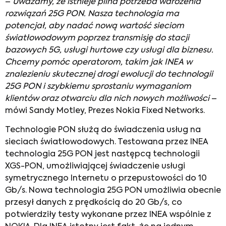
–
Uważamy, że istnieje pilna potrzeba wdrożenia
rozwiązań 25G PON. Nasza technologia ma
potencjał, aby nadać nową wartość sieciom
światłowodowym poprzez transmisję do stacji
bazowych 5G, usługi hurtowe czy usługi dla biznesu.
Chcemy pomóc operatorom, takim jak INEA w
znalezieniu skutecznej drogi ewolucji do technologii
25G PON i szybkiemu sprostaniu wymaganiom
klientów oraz otwarciu dla nich nowych możliwości
–
mówi Sandy Motley, Prezes Nokia Fixed Networks.
Technologie PON służą do świadczenia usług na
sieciach światłowodowych. Testowana przez INEA
technologia 25G PON jest następcą technologii
XGS-PON, umożliwiającej świadczenie usługi
symetrycznego Internetu o przepustowości do 10
Gb/s. Nowa technologia 25G PON umożliwia obecnie
przesył danych z prędkością do 20 Gb/s, co
potwierdziły testy wykonane przez INEA wspólnie z