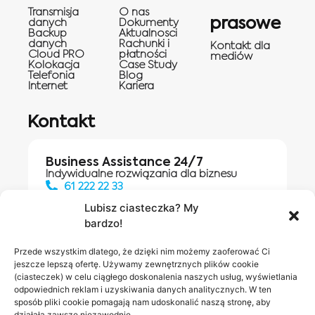
Transmisja
O nas
prasowe
danych
Dokumenty
Backup
Aktualnosci
danych
Rachunki i
Kontakt dla
Cloud PRO
płatności
mediów
Kolokacja
Case Study
Telefonia
Blog
Internet
Kariera
Kontakt
Business Assistance 24/7
Indywidualne rozwiązania dla biznesu
61 222 22 33
Lubisz ciasteczka? My
bardzo!
Działania digitalowe:
61 448 20 30
Przede wszystkim dlatego, że dzięki nim możemy zaoferować Ci
jeszcze lepszą ofertę. Używamy zewnętrznych plików cookie
(ciasteczek) w celu ciągłego doskonalenia naszych usług, wyświetlania
odpowiednich reklam i uzyskiwania danych analitycznych. W ten
Salony INEA
Napisz do
sposób pliki cookie pomagają nam udoskonalić naszą stronę, aby
działała zawsze niezawodnie.