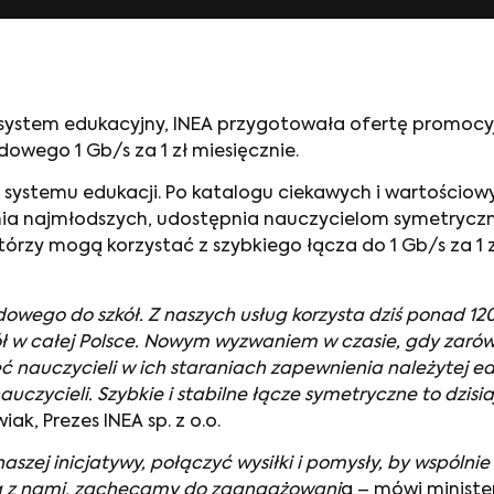
system edukacyjny, INEA przygotowała ofertę promocyj
owego 1 Gb/s za 1 zł miesięcznie.
 systemu edukacji. Po katalogu ciekawych i wartościow
ania najmłodszych, udostępnia nauczycielom symetryczn
tórzy mogą korzystać z szybkiego łącza do 1 Gb/s za 1 z
dowego do szkół. Z naszych usług korzysta dziś ponad 
ół w całej Polsce. Nowym wyzwaniem w czasie, gdy zarów
eć nauczycieli w ich staraniach zapewnienia należytej e
czycieli. Szybkie i stabilne łącze symetryczne to dzisi
ak, Prezes INEA sp. z o.o.
aszej inicjatywy, połączyć wysiłki i pomysły, by wspóln
 ma z nami, zachęcamy do zaangażowani
a – mówi minister