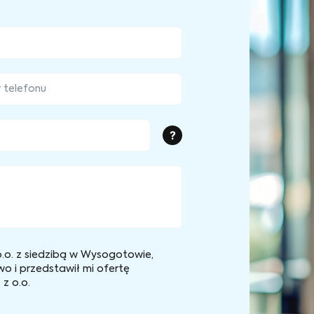
?
.o. z siedzibą w Wysogotowie,
wo i przedstawił mi ofertę
z o.o.