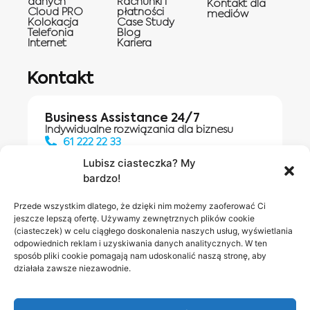
danych
Rachunki i
Kontakt dla
Cloud PRO
płatności
mediów
Kolokacja
Case Study
Telefonia
Blog
Internet
Kariera
Kontakt
Business Assistance 24/7
Indywidualne rozwiązania dla biznesu
61 222 22 33
Lubisz ciasteczka? My
bardzo!
Działania digitalowe:
61 448 20 30
Przede wszystkim dlatego, że dzięki nim możemy zaoferować Ci
jeszcze lepszą ofertę. Używamy zewnętrznych plików cookie
(ciasteczek) w celu ciągłego doskonalenia naszych usług, wyświetlania
odpowiednich reklam i uzyskiwania danych analitycznych. W ten
Salony INEA
Napisz do
sposób pliki cookie pomagają nam udoskonalić naszą stronę, aby
działała zawsze niezawodnie.
nas