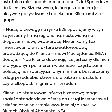
ostatnich miesiącach uruchomiono Dział Sprzedaży
do Klientów Biznesowych, którego zadaniem jest
aktywne pozyskiwanie i opieka nad Klientami z tej
grupy.
– Naszą przewagę na rynku B2B upatrujemy w tym,
że jesteśmy firmą regionalną, nastawioną na
długoterminową współpracę. Nie unikamy też
inwestowania w strukturę światłowodową
prowadzącą do Klienta – mówi Maciej Janas, INEA i
dodaje: – Nasi Klienci doceniają, że jesteśmy dla nich
wiarygodnym partnerem w biznesie i często sami
polecają nas zaprzyjaźnionym firmom. Dostarczamy
usługi przedsiębiorstwom, ale także m.in. szkołom
czy wielkopolskim gminom i urzędom.
Klienci zainteresowani ofertą biznesową mogą
znaleźć standardową ofertę na usługi internetowe i
telefoniczne na stronie www.inea.pl/biznes i w
Biurach Obsługi Abonenta INEA.