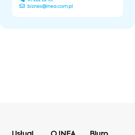
biznes@inea.com.pl
Usługi
O INEA
Biuro