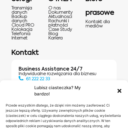
Transmisja
O nas
prasowe
danych
Dokumenty
Backup
Aktualnosci
danych
Rachunki i
Kontakt dla
Cloud PRO
płatności
mediów
Kolokacja
Case Study
Telefonia
Blog
Internet
Kariera
Kontakt
Business Assistance 24/7
Indywidualne rozwiązania dla biznesu
61 222 22 33
Lubisz ciasteczka? My
bardzo!
Działania digitalowe:
61 448 20 30
Przede wszystkim dlatego, że dzięki nim możemy zaoferować Ci
jeszcze lepszą ofertę. Używamy zewnętrznych plików cookie
(ciasteczek) w celu ciągłego doskonalenia naszych usług, wyświetlania
odpowiednich reklam i uzyskiwania danych analitycznych. W ten
Salony INEA
Napisz do
sposób pliki cookie pomagają nam udoskonalić naszą stronę, aby