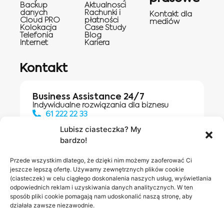
Backup
Aktualnosci
danych
Rachunki i
Kontakt dla
Cloud PRO
płatności
mediów
Kolokacja
Case Study
Telefonia
Blog
Internet
Kariera
Kontakt
Business Assistance 24/7
Indywidualne rozwiązania dla biznesu
61 222 22 33
Lubisz ciasteczka? My
bardzo!
Działania digitalowe:
61 448 20 30
Przede wszystkim dlatego, że dzięki nim możemy zaoferować Ci
jeszcze lepszą ofertę. Używamy zewnętrznych plików cookie
(ciasteczek) w celu ciągłego doskonalenia naszych usług, wyświetlania
odpowiednich reklam i uzyskiwania danych analitycznych. W ten
Salony INEA
Napisz do
sposób pliki cookie pomagają nam udoskonalić naszą stronę, aby
działała zawsze niezawodnie.
nas