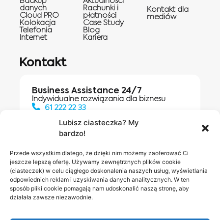
Backup
Aktualnosci
danych
Rachunki i
Kontakt dla
Cloud PRO
płatności
mediów
Kolokacja
Case Study
Telefonia
Blog
Internet
Kariera
Kontakt
Business Assistance 24/7
Indywidualne rozwiązania dla biznesu
61 222 22 33
Lubisz ciasteczka? My
bardzo!
Działania digitalowe:
61 448 20 30
Przede wszystkim dlatego, że dzięki nim możemy zaoferować Ci
jeszcze lepszą ofertę. Używamy zewnętrznych plików cookie
(ciasteczek) w celu ciągłego doskonalenia naszych usług, wyświetlania
odpowiednich reklam i uzyskiwania danych analitycznych. W ten
Salony INEA
Napisz do
sposób pliki cookie pomagają nam udoskonalić naszą stronę, aby
działała zawsze niezawodnie.
nas