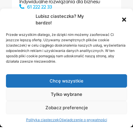
Indywidualne rozwiązania dla biznesu
61 222 22 33
Lubisz ciasteczka? My
bardzo!
Działania digitalowe:
61 448 20 30
Przede wszystkim dlatego, że dzięki nim możemy zaoferować Ci
jeszcze lepszą ofertę. Używamy zewnętrznych plików cookie
(ciasteczek) w celu ciągłego doskonalenia naszych usług, wyświetlania
odpowiednich reklam i uzyskiwania danych analitycznych. W ten
Salony INEA
Napisz do
sposób pliki cookie pomagają nam udoskonalić naszą stronę, aby
działała zawsze niezawodnie.
nas
Chcę wszystkie
Tylko wybrane
Zobacz preferencje
Polityka prywatności
RODO w INEA
Bezpieczeństwo
Polityka ciasteczek
Oświadczenie o prywatności
Obserwuj nas