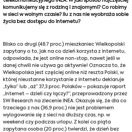
telekomunikacyjnego INEA. W jaki sposób najczęściej
komunikujemy się z rodziną i znajomymi? Co robimy
w sieci w wolnym czasie? Ilu z nas nie wyobraża sobie
życia bez dostępu do internetu?
Blisko co drugi (48.7 proc.) mieszkaniec Wielkopolski
zapytany o to, jak na co dzień korzysta z internetu,
odpowiada, że jest online non-stop, nawet jeśli w
danej chwili nie używa go aktywnie! Oznacza to, że
Wielkopolska jest częściej online niż reszta Polski, w
której nieustanne korzystanie z internetu deklaruje
„tylko” lub „aż” 37,3 proc. Polaków – pokazuje raport
„Internet – dzieli czy łączy?”, przeprowadzony przez
SW Research na zlecenie INEA. Okazuje się, że dla co
trzeciego z nas (36,9 proc.) nie jest problemem
wylogowanie się z sieci na dłuższy czas, np. w
weekend czy podczas urlopu. Z kolei co piąta
zapytana osoba (20 proc.) twierdzi, że dzień bez