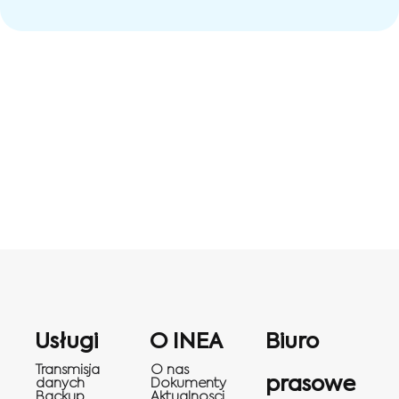
Usługi
O INEA
Biuro
Transmisja
O nas
prasowe
danych
Dokumenty
Backup
Aktualnosci