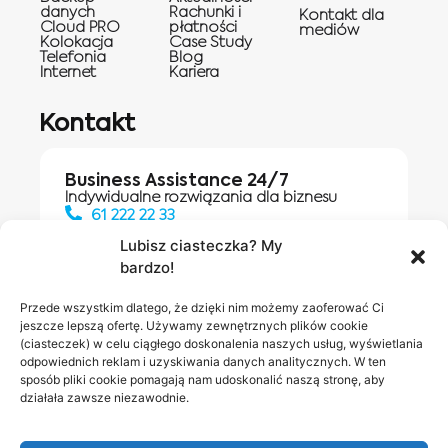
danych
Rachunki i
Kontakt dla
Cloud PRO
płatności
mediów
Kolokacja
Case Study
Telefonia
Blog
Internet
Kariera
Kontakt
Business Assistance 24/7
Indywidualne rozwiązania dla biznesu
61 222 22 33
Lubisz ciasteczka? My
bardzo!
Działania digitalowe:
61 448 20 30
Przede wszystkim dlatego, że dzięki nim możemy zaoferować Ci
jeszcze lepszą ofertę. Używamy zewnętrznych plików cookie
(ciasteczek) w celu ciągłego doskonalenia naszych usług, wyświetlania
odpowiednich reklam i uzyskiwania danych analitycznych. W ten
Salony INEA
Napisz do
sposób pliki cookie pomagają nam udoskonalić naszą stronę, aby
działała zawsze niezawodnie.
nas