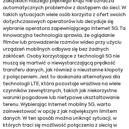
zakątkach naszego pięknego kraju nie oznacza
automatycznych problemów z dostępem do sieci. W
takich sytuacjach wiele osób korzysta z ofert swoich
dotychczasowych operatorów lub decyduje się
wybranie operatora zapewniającego Internet 5G. Ta
innowacyjna technologia sprawia, że oglądanie
filmów lub prowadzenie rozmów wideo przy użyciu
urządzeń mobilnych odbywa się bez żadnych
zakłóceń. Osoby korzystające z technologii 5G nie
muszą się martwić o niewystarczającą prędkość
transferu danych, jak również o nieustanne kłopoty
z połączeniem. Jest to doskonała alternatywa dla
technologii LTE, która pozostaje wrażliwa na wiele
czynników zewnętrznych, takich jak niekorzystne
warunki pogodowe lub nietypowe ukształtowanie
terenu. Wybierając Internet mobilny 5G, warto
zainwestować w opcję z jak największym limitem
danych. W ten sposób można uniknąć sytuacji, w
których traci się możliwość połączenia z siecią w