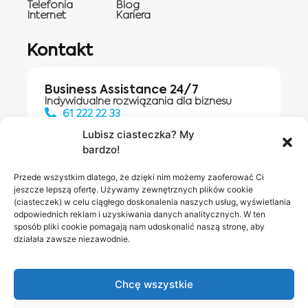
Telefonia
Blog
Internet
Kariera
Kontakt
Business Assistance 24/7
Indywidualne rozwiązania dla biznesu
61 222 22 33
Lubisz ciasteczka? My
bardzo!
Działania digitalowe:
61 448 20 30
Przede wszystkim dlatego, że dzięki nim możemy zaoferować Ci
jeszcze lepszą ofertę. Używamy zewnętrznych plików cookie
(ciasteczek) w celu ciągłego doskonalenia naszych usług, wyświetlania
odpowiednich reklam i uzyskiwania danych analitycznych. W ten
Salony INEA
Napisz do
sposób pliki cookie pomagają nam udoskonalić naszą stronę, aby
działała zawsze niezawodnie.
nas
Chcę wszystkie