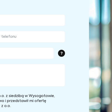
?
.o. z siedzibą w Wysogotowie,
wo i przedstawił mi ofertę
z o.o.