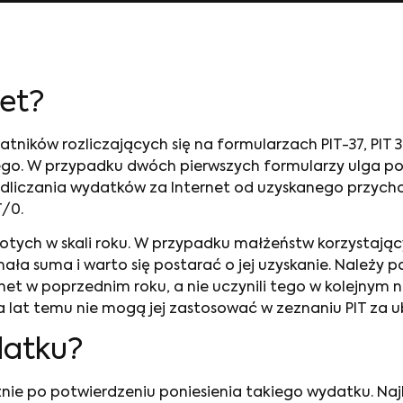
et
?
tników rozliczających się na formularzach PIT-37, PIT 3
ego. W przypadku dwóch pierwszych formularzy ulga po
dliczania wydatków za Internet od uzyskanego przycho
T/0.
złotych w skali roku. W przypadku małżeństw korzystają
mała suma i warto się postarać o jej uzyskanie. Należy
ternet w poprzednim roku, a nie uczynili tego w kolejnym
ka lat temu nie mogą jej zastosować w zeznaniu PIT za ub
datku
?
cznie po potwierdzeniu poniesienia takiego wydatku. N