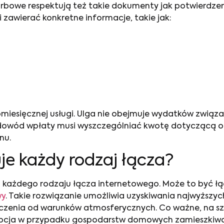
 skarbowe respektują też takie dokumenty jak potwierd
zawierać konkretne informacje, takie jak:
miesięcznej usługi. Ulga nie obejmuje wydatków związ
 dowód wpłaty musi wyszczególniać kwotę dotyczącą op
nu.
je każdy rodzaj łącza?
 każdego rodzaju łącza internetowego. Może to być łąc
wy
. Takie rozwiązanie umożliwia uzyskiwania najwyższyc
łączenia od warunków atmosferycznych. Co ważne, na szy
opcja w przypadku gospodarstw domowych zamieszkiwan