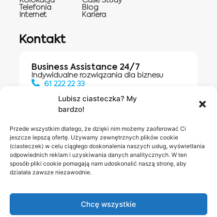
Kolokacja
Case Study
Telefonia
Blog
Internet
Kariera
Kontakt
Business Assistance 24/7
Indywidualne rozwiązania dla biznesu
61 222 22 33
Lubisz ciasteczka? My
bardzo!
Działania digitalowe:
61 448 20 30
Przede wszystkim dlatego, że dzięki nim możemy zaoferować Ci
jeszcze lepszą ofertę. Używamy zewnętrznych plików cookie
(ciasteczek) w celu ciągłego doskonalenia naszych usług, wyświetlania
odpowiednich reklam i uzyskiwania danych analitycznych. W ten
Salony INEA
Napisz do
sposób pliki cookie pomagają nam udoskonalić naszą stronę, aby
działała zawsze niezawodnie.
nas
Chcę wszystkie