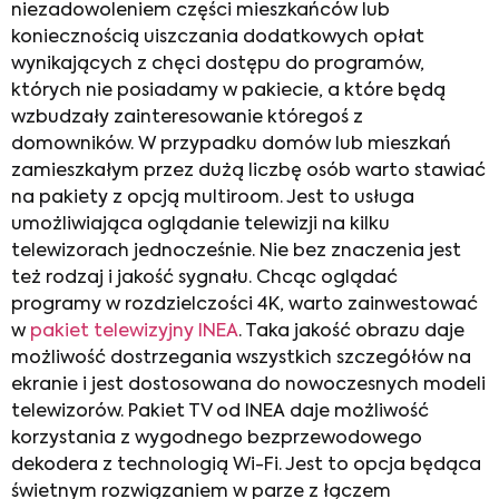
niezadowoleniem części mieszkańców lub
koniecznością uiszczania dodatkowych opłat
wynikających z chęci dostępu do programów,
których nie posiadamy w pakiecie, a które będą
wzbudzały zainteresowanie któregoś z
domowników. W przypadku domów lub mieszkań
zamieszkałym przez dużą liczbę osób warto stawiać
na pakiety z opcją multiroom. Jest to usługa
umożliwiająca oglądanie telewizji na kilku
telewizorach jednocześnie. Nie bez znaczenia jest
też rodzaj i jakość sygnału. Chcąc oglądać
programy w rozdzielczości 4K, warto zainwestować
w
pakiet telewizyjny INEA
. Taka jakość obrazu daje
możliwość dostrzegania wszystkich szczegółów na
ekranie i jest dostosowana do nowoczesnych modeli
telewizorów. Pakiet TV od INEA daje możliwość
korzystania z wygodnego bezprzewodowego
dekodera z technologią Wi-Fi. Jest to opcja będąca
świetnym rozwiązaniem w parze z łączem