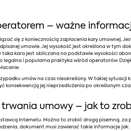
peratorem
– ważne informac
zać się z koniecznością zapłacenia kary umownej. J
pisanej umowie. Jej wysokość jest określona w tym dok
 taka kara jest obliczana na podstawie wysokości abo
o legalna i popularna praktyka wśród operatorów. Dzięki
płacanie.
rzypadku umów na czas nieokreślony. W takiej sytuacji
yć konsekwencją jej nieprzedłużenia po określonym cz
e trwania umowy
– jak to zro
stawcą Internetu. Można to zrobić drogą pisemną, za p
dzenia, dokument musi zawierać takie informacje jak: