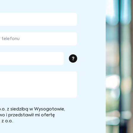
?
.o. z siedzibą w Wysogotowie,
wo i przedstawił mi ofertę
z o.o.