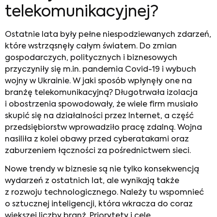
telekomunikacyjnej?
Ostatnie lata były pełne niespodziewanych zdarzeń,
które wstrząsnęły całym światem. Do zmian
gospodarczych, politycznych i biznesowych
przyczyniły się m.in. pandemia Covid-19 i wybuch
wojny w Ukrainie. W jaki sposób wpłynęły one na
branżę telekomunikacyjną? Długotrwała izolacja
i obostrzenia spowodowały, że wiele firm musiało
skupić się na działalności przez Internet, a część
przedsiębiorstw wprowadziło pracę zdalną. Wojna
nasiliła z kolei obawy przed cyberatakami oraz
zaburzeniem łączności za pośrednictwem sieci.
Nowe trendy w biznesie
są nie tylko konsekwencją
wydarzeń z ostatnich lat, ale wynikają także
z rozwoju technologicznego. Należy tu wspomnieć
o sztucznej inteligencji, która wkracza do coraz
większej liczby branż. Priorytety i cele