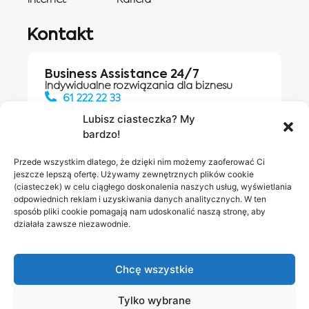
Kontakt
Business Assistance 24/7
Indywidualne rozwiązania dla biznesu
61 222 22 33
Lubisz ciasteczka? My
bardzo!
Działania digitalowe:
61 448 20 30
Przede wszystkim dlatego, że dzięki nim możemy zaoferować Ci
jeszcze lepszą ofertę. Używamy zewnętrznych plików cookie
(ciasteczek) w celu ciągłego doskonalenia naszych usług, wyświetlania
odpowiednich reklam i uzyskiwania danych analitycznych. W ten
Salony INEA
Napisz do
sposób pliki cookie pomagają nam udoskonalić naszą stronę, aby
działała zawsze niezawodnie.
nas
Chcę wszystkie
Tylko wybrane