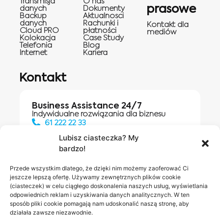
Transmisja
O nas
prasowe
danych
Dokumenty
Backup
Aktualnosci
danych
Rachunki i
Kontakt dla
Cloud PRO
płatności
mediów
Kolokacja
Case Study
Telefonia
Blog
Internet
Kariera
Kontakt
Business Assistance 24/7
Indywidualne rozwiązania dla biznesu
61 222 22 33
Lubisz ciasteczka? My
bardzo!
Działania digitalowe:
61 448 20 30
Przede wszystkim dlatego, że dzięki nim możemy zaoferować Ci
jeszcze lepszą ofertę. Używamy zewnętrznych plików cookie
(ciasteczek) w celu ciągłego doskonalenia naszych usług, wyświetlania
odpowiednich reklam i uzyskiwania danych analitycznych. W ten
Salony INEA
Napisz do
sposób pliki cookie pomagają nam udoskonalić naszą stronę, aby
działała zawsze niezawodnie.
nas