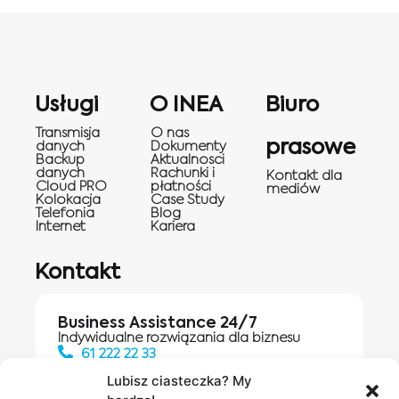
Usługi
O INEA
Biuro
Transmisja
O nas
prasowe
danych
Dokumenty
Backup
Aktualnosci
danych
Rachunki i
Kontakt dla
Cloud PRO
płatności
mediów
Kolokacja
Case Study
Telefonia
Blog
Internet
Kariera
Kontakt
Business Assistance 24/7
Indywidualne rozwiązania dla biznesu
61 222 22 33
Lubisz ciasteczka? My