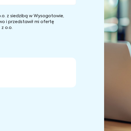
.o. z siedzibą w Wysogotowie,
wo i przedstawił mi ofertę
z o.o.