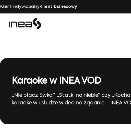
Klient indywidualny
Klient biznesowy
Karaoke w INEA VOD
„Nie płacz Ewka”, „Statki na niebie” czy „Koch
karaoke w usłudze wideo na żądanie – INEA VO